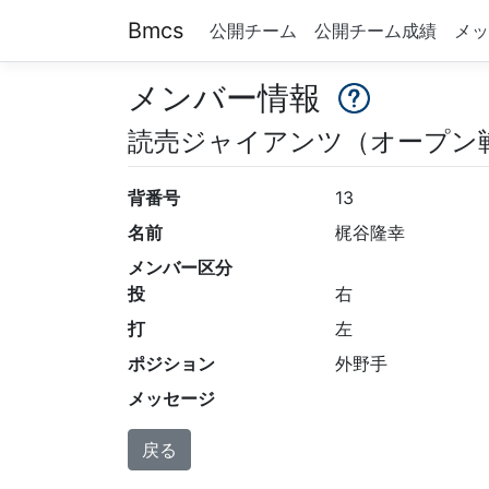
Bmcs
公開チーム
公開チーム成績
メッ
メンバー情報
読売ジャイアンツ（オープン
背番号
13
名前
梶谷隆幸
メンバー区分
投
右
打
左
ポジション
外野手
メッセージ
戻る